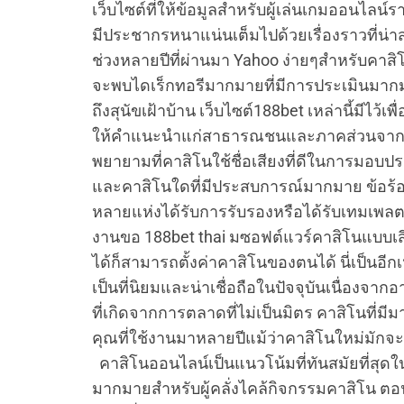
เว็บไซต์ที่ให้ข้อมูลสำหรับผู้เล่นเกมออนไลน
มีประชากรหนาแน่นเต็มไปด้วยเรื่องราวที่น่
ช่วงหลายปีที่ผ่านมา Yahoo ง่ายๆสำหรับคาส
จะพบไดเร็กทอรีมากมายที่มีการประเมินมากมา
ถึงสุนัขเฝ้าบ้าน เว็บไซต์188bet เหล่านี้มี
ให้คำแนะนำแก่สาธารณชนและภาคส่วนจากวิธ
พยายามที่คาสิโนใช้ชื่อเสียงที่ดีในการมอบปร
และคาสิโนใดที่มีประสบการณ์มากมาย ข้อร้
หลายแห่งได้รับการรับรองหรือได้รับเทมเพ
งานขอ 188bet thai มซอฟต์แวร์คาสิโนแบบเส
ได้ก็สามารถตั้งค่าคาสิโนของตนได้ นี่เป็นอีกเ
เป็นที่นิยมและน่าเชื่อถือในปัจจุบันเนื่องจ
ที่เกิดจากการตลาดที่ไม่เป็นมิตร คาสิโนที่ม
คุณที่ใช้งานมาหลายปีแม้ว่าคาสิโนใหม่มักจะเป็
คาสิโนออนไลน์เป็นแนวโน้มที่ทันสมัยที่สุ
มากมายสำหรับผู้คลั่งไคล้กิจกรรมคาสิโน ตอน