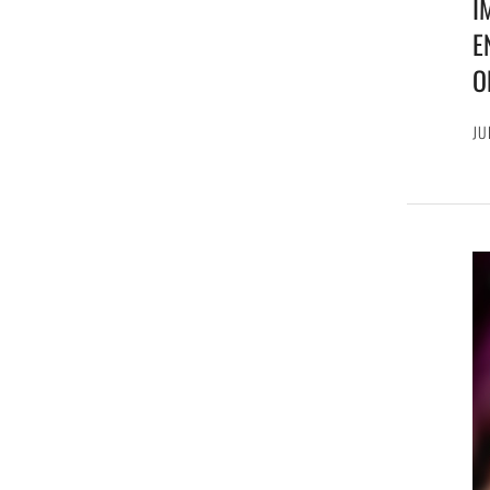
I
E
O
JU