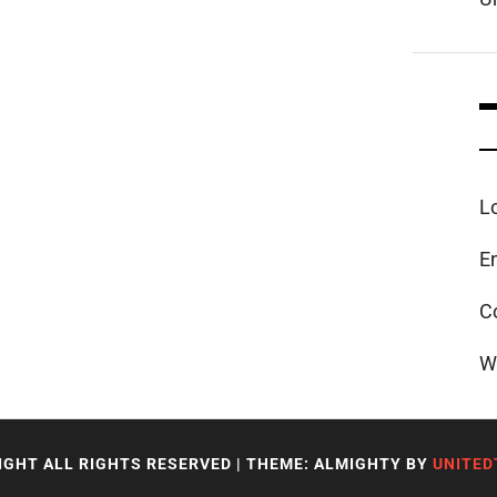
L
E
C
W
IGHT ALL RIGHTS RESERVED
|
THEME: ALMIGHTY BY
UNITED