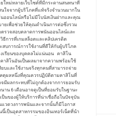
์รายใหม่หลายเว็บไซต์ที่มีกระดานสนทนาที่
าสนใจจากผู้บริโภคที่แท้จริงจำนวนมากใน
ิโนออนไลน์หรือไม่มีโบนัสเงินฝากและคุณ
ยเพื่อช่วยให้คุณดำเนินการต่อซึ่งรวม
ไว้เพื่อตรวจสอบตลาดการพนันออนไลน์และ
ีการที่เกมสล็อตและคลิปเครดิต
ะสบการณ์การใช้งานที่ดีให้กับผู้บริโภค
องเรียนของบุคคลไม่แน่นอน คาสิโน
ลตคาสิโนอันเป็นผลมาจากความพร้อมใช้
ียบและใช้งานจริงทุกคนที่สามารถจ่าย
หตุผลหนึ่งที่คุณควรปฏิบัติตามคาสิโนที่
ากอาจมีผลกระทบที่ไม่ถูกต้องจากการยอมรับ
ีมานาน 6 เดือนอาจดูเป็นที่ยอมรับในฐานะ
นของผู้ให้บริการที่น่าเชื่อถือในปัจจุบัน
ดในแวดวงการพนันและจากนั้นก็มีโอกาส
นี้เป็นอุตสาหกรรมของอินเทอร์เน็ตที่นำ