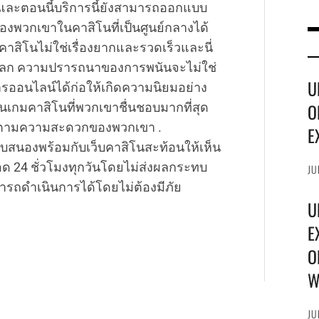
ร์และตอนนี้บริการนี้ยังสามารถออกแบบ
งพวกเขาในคาสิโนที่เป็นศูนย์กลางได้
คาสิโนไม่ใช่เรื่องยากและรวดเร็วและนี่
ั่วโลก ความปรารถนาของการพนันจะไม่ใช่
U
ารออนไลน์ได้ก่อให้เกิดความนิยมอย่าง
O
่นเกมคาสิโนที่พวกเขาชื่นชอบมากที่สุด
ุไว้ตามความสะดวกของพวกเขา .
E
ตอบสนองพร้อมกับเว็บคาสิโนสะท้อนให้เห็น
 24 ชั่วโมงทุกวันโดยไม่ส่งผลกระทบ
JU
ารถดำเนินการได้โดยไม่ต้องมีภัย
U
E
O
W
JU