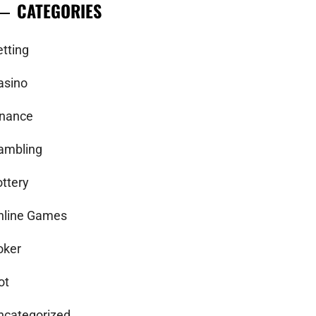
CATEGORIES
etting
asino
inance
ambling
ottery
nline Games
oker
ot
ncategorized