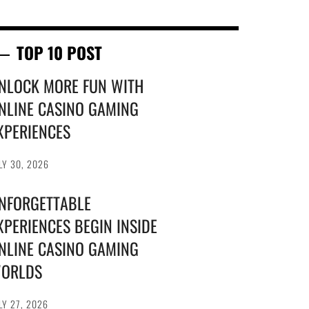
TOP 10 POST
NLOCK MORE FUN WITH
NLINE CASINO GAMING
XPERIENCES
LY 30, 2026
NFORGETTABLE
XPERIENCES BEGIN INSIDE
NLINE CASINO GAMING
ORLDS
LY 27, 2026