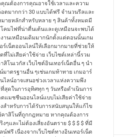
หากคุณต้องการคุณอาจใช้เวลาและความ
็อตมากกว่า 30 แบบได้ฟรี จำนวนรีลและ
ายหลักสำหรับหลาย ๆ สินค้าทั้งหมดมี
โคมไฟที่น่าตื่นเต้นและดูเหมือนจะพบได้
ำงานเหมือนเดิมมากนักตั้งแต่ตอนนั้นเกม
อร์เน็ตออนไลน์ให้เลือกมากมายที่ช่วยให้
ไม่เสียค่าใช้จ่าย เว็บไซต์เหล่านี้รวม
โนเวกัส เว็บไซต์อินเทอร์เน็ตอื่น ๆ นำ
น์มาตรฐานอื่น ๆเช่นเกมท้าทาย เกมอาร์
อนไลน์อาจเสนอช่วงเวลาแห่งความพึง
ดีที่สุดในการอุทิศทุก ๆ วันหรือดำเนินการ
อตแมชชีนออนไลน์แบบไม่เสียค่าใช้จ่าย
ิงสำหรับการได้รับการสนับสนุนให้แก้ไข
้คาสิโนที่ถูกกฎหมาย หากคุณต้องการ
ๆและไม่ต้องเสี่ยงอันตราย $ $ $ $ ที่มี
ฟรี เนื่องจากเว็บไซต์ทางอินเทอร์เน็ต