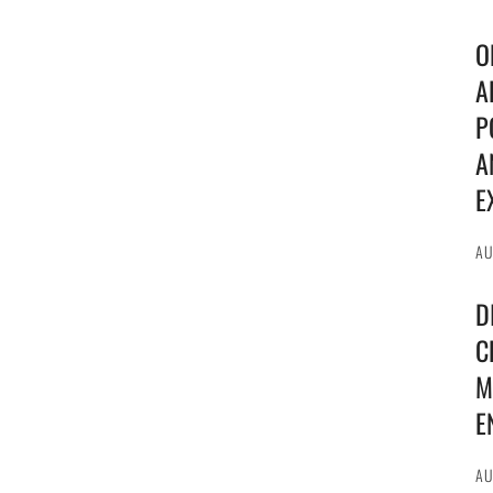
O
A
P
A
E
AU
D
C
M
E
AU