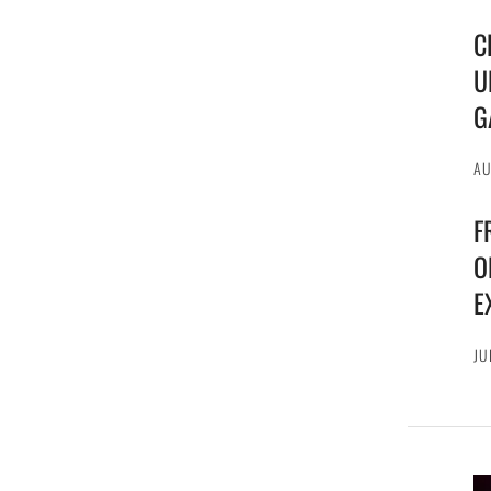
C
U
G
AU
F
O
E
JU