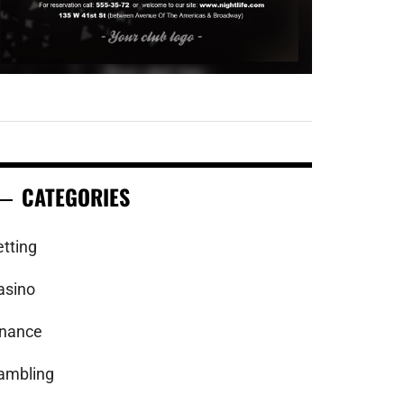
CATEGORIES
etting
asino
inance
ambling