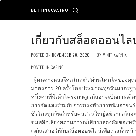
Skip
to
BETTING
CASINO
content
เกี่ยวกับสล็อตออนไลน
POSTED ON
NOVEMBER 28, 2020
BY
VINIT KARNIK
POSTED IN
CASINO
ผู้คนต่างหลงใหลในเวกัสผ่านโคมไฟของคุณ
มาตรการ 20 ครั้งโดยประมาณทุกวันมาตรฐานแต
หนึ่งคนที่มีเค้าโครงมาดูเวกัสอาจเป็นการเดิม
การจัดแสงร่วมกับการกระทำการพนันอาจพร้อ
ชั่วโมงทุกวันสำหรับคนส่วนใหญ่แม้ว่าเวกัสจะเ
ชมหลีกเลี่ยงสถานการณ์เสียงกลองฮัมของทรัพย์
เวกัสเสนอให้กับสล็อตออนไลน์เพื่อถ่วงน้ำห