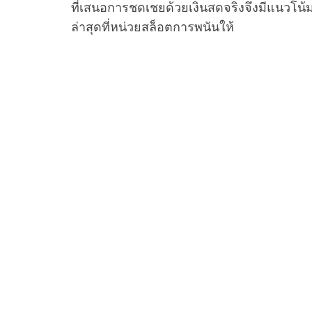
ที่เสนอการชดเชยด้วยเงินสดจริงจึงมีแนวโน้มที
ล่าสุดที่หน่วยสล็อตการพนันให้