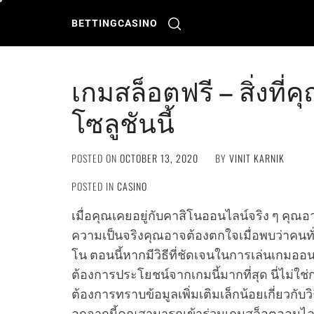
Skip
to
BETTING
CASINO
content
เกมสล็อตฟรี – สิ่งที่
โซลูชันนี้
POSTED ON
OCTOBER 13, 2020
BY
VINIT KARNIK
POSTED IN
CASINO
เมื่อคุณเคยอยู่กับคาสิโนออนไลน์จริง ๆ คุณอาจ
ความเป็นจริงคุณอาจต้องตกใจเมื่อพบว่าคนทั
โน ตอนนี้หากมีวิธีที่ชัดเจนในการเล่นเกมออ
ต้องการประโยชน์จากเกมนี้มากที่สุด นี่ไม่
ต้องการทราบข้อมูลเพิ่มเติมเล็กน้อยเกี่ยวกับวิธ
อกจากนี้คุณสามารถเข้าร่วมเกมสล็อตออนไลน์