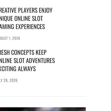
REATIVE PLAYERS ENJOY
NIQUE ONLINE SLOT
AMING EXPERIENCES
GUST 1, 2026
RESH CONCEPTS KEEP
NLINE SLOT ADVENTURES
XCITING ALWAYS
LY 28, 2026