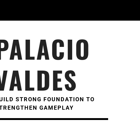
PALACIO
VALDES
UILD STRONG FOUNDATION TO
TRENGTHEN GAMEPLAY