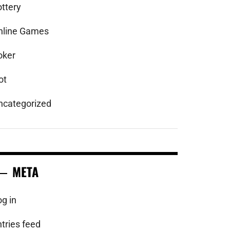
ottery
nline Games
oker
ot
ncategorized
META
og in
ntries feed