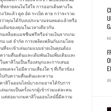
ที่หลายคนไม่ใส่ใจ การออกเดินทางใน
C
างวัลแล้ว ดูด อัด ระเบิด คาย กว่าจะรวม
U
นึงว่าคุณได้รับงบประมาณจนหมดแล้วหรือ
G
าณเดิมของคุณในเวลาเดียวกัน
นเกมสล็อตแมชชีนฟรีหรือจ่ายเงินจากเกม
AU
กม แต่ จำกัด การเพลิดเพลินกับเกมโดย
ผนที่จะเข้าเล่นเกมแบบจ่ายเงินคุณต้อง
F
วามตื่นเต้นและเดิมพันเงินเพิ่มเติมและ
O
ภายในคาสิโนเป็นเรื่องสนุกและการเสนอ
E
หมดจะไม่มีความเสี่ยงใด ๆ ที่เกี่ยวข้อง
ินไปกับความตื่นเต้นและความ
JU
มคาสิโนออนไลน์บางเกมอาจได้รับการ
่นเกมเป็นครั้งแรกผู้เข้าร่วมแต่ละคน
ม แต่ต่อมาเกมคาสิโนออนไลน์นี้มีความ