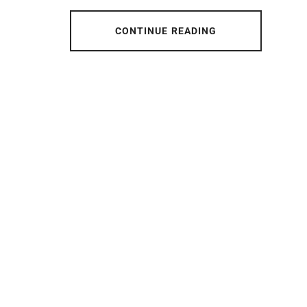
CONTINUE READING