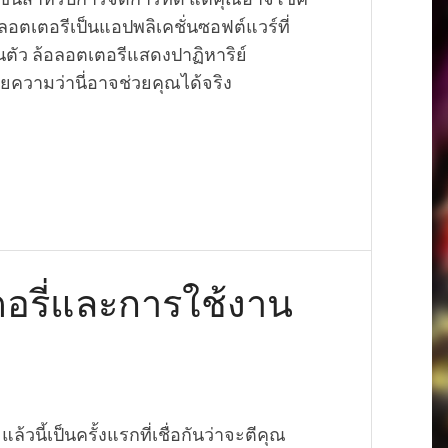
อตเตอรีเป็นแอปพลิเคชั่นซอฟต์แวร์ที่
ตัว ล้อลอตเตอรีแสดงปาฏิหาริย์
ความว่านี่อาจช่วยคุณได้จริง
ตอรี่และการใช้งาน
้วนี้เป็นครั้งแรกที่เชื่อกันว่าจะตีคุณ