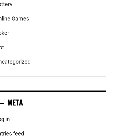
ottery
nline Games
oker
ot
ncategorized
META
og in
ntries feed