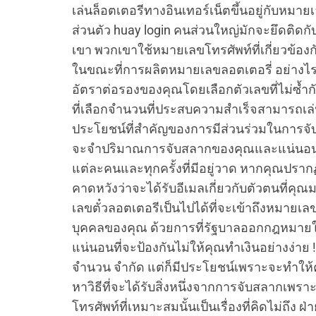
เล่นล็อตเตอรีทางอินเทอร์เน็ตขึ้นอยู่กับหมาย
ส่วนตัว huay login คนส่วนใหญ่มักจะยึดติด
เขา พวกเขาใช้หมายเลขโทรศัพท์ที่เกี่ยวข้อ
ในขณะที่การผลิตหมายเลขลอตเตอรี่ อย่างไรก็
อัตราต่อรองของคุณโดยเลือกตัวเลขที่ไม่ซ้ำก
ที่เลือกจำนวนที่ประสบความสำเร็จสามารถเล
ประโยชน์ที่สำคัญของการมีส่วนร่วมในการจ
จะจำปริมาณการจับสลากของคุณและแน่นอนคุ
แต่ละคนและทุกครั้งที่มีอยู่วาด หากคุณปร
คาดหวังว่าจะได้รับอีเมลเกี่ยวกับตัวตนที่
เลขตั๋วลอตเตอรีเป็นไปได้ที่จะเข้าถึงหมายเล
บุคคลของคุณ ด้วยการที่รัฐบาลออกกฎหมายให
แน่นอนที่จะป้องกันไม่ให้คุณทำเงินอย่างง่าย
จำนวน จำกัด แต่ก็มีประโยชน์เพราะจะทำให้
หาวิธีที่จะได้รับสิ่งหนึ่งจากการจับสลากเ
โทรศัพท์ที่เหมาะสมนั้นเป็นเรื่องที่คิดไม่ถึง ฝ่