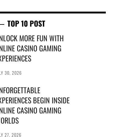
TOP 10 POST
NLOCK MORE FUN WITH
NLINE CASINO GAMING
XPERIENCES
LY 30, 2026
NFORGETTABLE
XPERIENCES BEGIN INSIDE
NLINE CASINO GAMING
ORLDS
LY 27, 2026