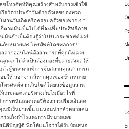
L
เลขโทรศัพท์ที่คุณสร้างสำหรับการเข้าใช้
กับกิจวัตรประจำวันด้วยตัวเลขของพวก
O
งกับงานวันเกิดหรือครอบครัวของพวกเขา
ตามมันเป็นไปได้ที่จะเพิ่มประสิทธิภาพ
P
ัน มันจำเป็นต้องรู้ว่าโปรแกรมซอฟต์แวร์
sl
่นกับหมายเลขโทรศัพท์โดยพลการ !!
ับสลากออนไลน์คือสามารถที่คุณไม่ควร
U
ณจะไม่จำเป็นต้องมองที่ปลายส่งผลให้
ากฏตัวผู้ชนะหากมีการจับสลากคุณสามารถ
คุณมอบให้ นอกจากนี้หากคุณมองข้ามหมาย
ขโทรศัพท์จากเว็บไซต์โดยส่งข้อมูลส่วน
้เกมลอตเตอรีทางเว็บไม่มีอะไรที่
 !! การพนันลอตเตอรีต้องการเพียงเงินสด
คุณมีเงินมากขึ้น แน่นอนน่ากลัวหลายคน
L
พราะการเก็งกำไรและการมีหมายเลข
ายนิติบัญญัติเพื่อให้แน่ใจว่าได้รับข้อเสนอ
E