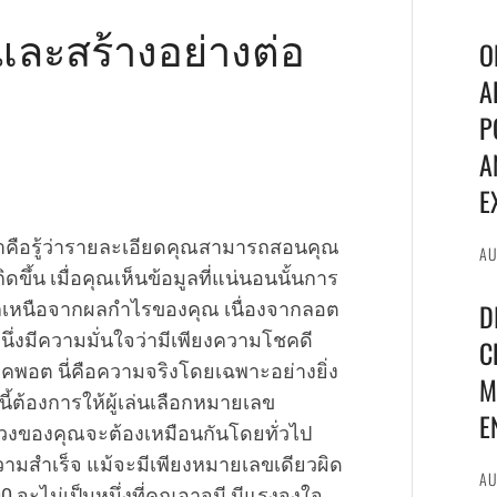
อและสร้างอย่างต่อ
O
A
P
A
E
งทำคือรู้ว่ารายละเอียดคุณสามารถสอนคุณ
AU
ิดขึ้น เมื่อคุณเห็นข้อมูลที่แน่นอนนั้นการ
D
ยนอกเหนือจากผลกำไรของคุณ เนื่องจากลอต
ึ่งมีความมั่นใจว่ามีเพียงความโชคดี
C
จ็คพอต นี่คือความจริงโดยเฉพาะอย่างยิ่ง
M
ี้ต้องการให้ผู้เล่นเลือกหมายเลข
E
วงของคุณจะต้องเหมือนกันโดยทั่วไป
ความสำเร็จ แม้จะมีเพียงหมายเลขเดียวผิด
AU
จะไม่เป็นหนึ่งที่คุณอาจมี มีแรงจูงใจ