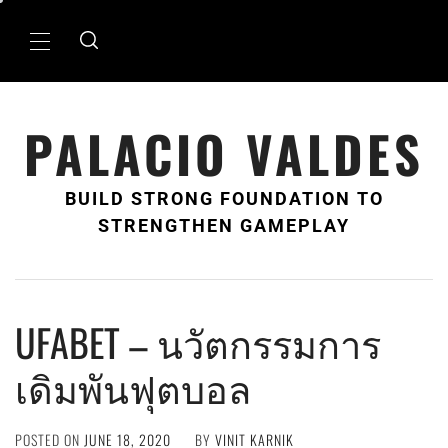
Skip
to
Primary
content
Menu
PALACIO VALDES
BUILD STRONG FOUNDATION TO
STRENGTHEN GAMEPLAY
UFABET – นวัตกรรมการ
เดิมพันฟุตบอล
POSTED ON
JUNE 18, 2020
BY
VINIT KARNIK