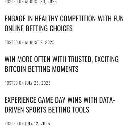
POSTED ON
AUGUST 30, 2025
ENGAGE IN HEALTHY COMPETITION WITH FUN
ONLINE BETTING CHOICES
POSTED ON
AUGUST 2, 2025
WIN MORE OFTEN WITH TRUSTED, EXCITING
BITCOIN BETTING MOMENTS
POSTED ON
JULY 25, 2025
EXPERIENCE GAME DAY WINS WITH DATA-
DRIVEN SPORTS BETTING TOOLS
POSTED ON
JULY 12, 2025