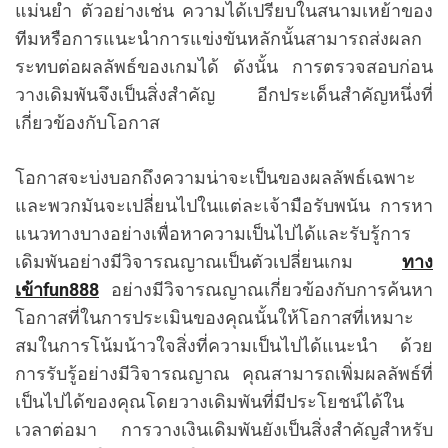
แม่นยำ ตัวอย่างเช่น ความได้เปรียบในสนามเหย้าของ
ทีมหรือการแนะนำการแข่งขันหลักนั้นสามารถส่งผลก
ระทบต่อผลลัพธ์ของเกมได้ ดังนั้น การตรวจสอบก่อน
วางเดิมพันจึงเป็นสิ่งสำคัญ อีกประเด็นสำคัญหนึ่งที่
เกี่ยวข้องกับโอกาส
โอกาสจะบ่งบอกถึงความน่าจะเป็นของผลลัพธ์เฉพาะ
และพวกมันจะเปลี่ยนไปในแต่ละเจ้ามือรับพนัน การหา
แนวทางบางอย่างเพื่อหาความเป็นไปได้และรับรู้การ
เดิมพันอย่างมีวิจารณญาณเป็นตัวเปลี่ยนเกม
ทาง
เข้าfun888
อย่างมีวิจารณญาณเกี่ยวข้องกับการค้นหา
โอกาสที่ในการประเมินของคุณนั้นให้โอกาสที่เหมาะ
สมในการโน้มน้าวใจสิ่งที่ความเป็นไปได้แนะนำ ด้วย
การรับรู้อย่างมีวิจารณญาณ คุณสามารถเพิ่มผลลัพธ์ที่
เป็นไปได้ของคุณโดยวางเดิมพันที่มีประโยชน์ได้ใน
เวลาต่อมา การวางเงินเดิมพันยังเป็นสิ่งสำคัญสำหรับ