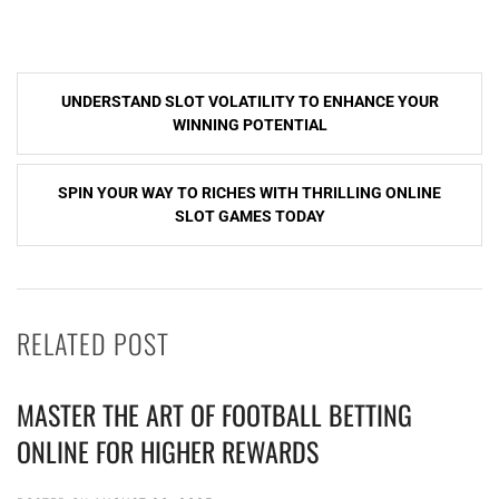
Post
UNDERSTAND SLOT VOLATILITY TO ENHANCE YOUR
navigation
WINNING POTENTIAL
SPIN YOUR WAY TO RICHES WITH THRILLING ONLINE
SLOT GAMES TODAY
RELATED POST
MASTER THE ART OF FOOTBALL BETTING
ONLINE FOR HIGHER REWARDS