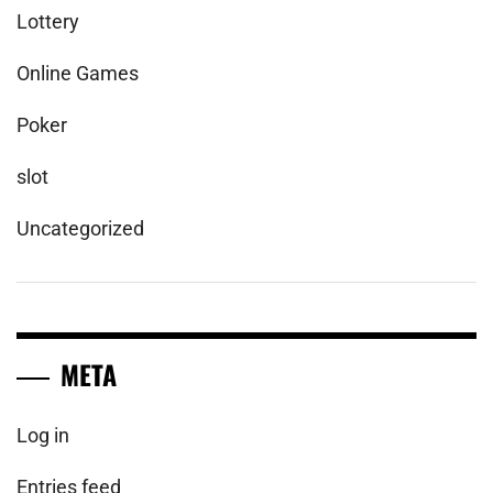
Lottery
Online Games
Poker
slot
Uncategorized
META
Log in
Entries feed