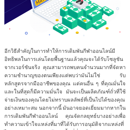
อีกวิธีสำคัญในการทำให้การเดิมพันกีฬาออนไลน์มี
อิทธิพลในการเล่นโดยพื้นฐานแล้วคุณจะได้รับโซลูชัน
จากเวอร์ชันจริง คุณสามารถพบคนจำนวนมากที่จัดหา
ความชำนาญของตนเพียงแต่พบว่ามันไม่ใช่ รับ
หลักสูตรจากมืออาชีพของคุณ แต่คนอื่น ๆ ที่คุณมั่นใจ
และในที่สุดก็มีความมั่นใจ มันจะเป็นผลิตภัณฑ์ถั่วที่ใช้
จ่ายเงินของคุณโดยไม่ทราบผลลัพธ์ที่เป็นไปได้ของคุณ
อย่างเหมาะสม นอกจากนี้ มันอาจยอดเยี่ยมมากหากใน
การเดิมพันกีฬาออนไลน์ คุณจัดกลยุทธ์บางอย่างเพื่อ
ทำความเข้าใจแหล่งที่มาที่ได้รับการอนุมัติจากแหล่งที่