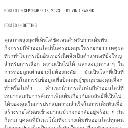
POSTED ON
SEPTEMBER 18, 2023
BY
VINIT KARNIK
POSTED IN
BETTING
คุณภาพสูงสุดที่เห็นได้ชัดเจนสำหรับการเดิมพัน
กิจกรรมกีฬาออนไลน์นั้นครอบคลุมในระยะยาว เหตุผล
ที่ว่าทำไมการเป็นอินเทอร์เน็ตจึงเป็นตำแหน่งที่ยิ่งใหญ่
สำหรับการเลือก ความเป็นไปได้ และแง่มุมต่าง ๆ ใน
การทอยลูกเต๋าอย่างไม่ต้องสงสัย มันเป็นโลกที่เป็นที่
ยอมรับในการรับข้อมูลเพื่อปิดกลุ่มผู้ชุมนุมของคุณที่จะ
ทำหรือไม่ทำ คำแนะนำการเดิมพันกีฬาออนไลน์ที่
เหมาะสมกับการค้นหาเพิ่มเติมเกี่ยวกับผลลัพธ์ที่เป็นไป
ได้ของคุณในการประสบความสำเร็จในการเดิมพันเพื่อ
สร้างรายได้ค่อนข้างมากแม้ว่าจะอาศัยอยู่พร้อม ๆ กัน
ก็ตาม บุคคลที่มีแนวโน้มที่จะวางเดิมพันออนไลน์ทุกคน
รู้ว่าการประเมินเป็นส่วนสำคัญในการเลือกตัวแปรของ