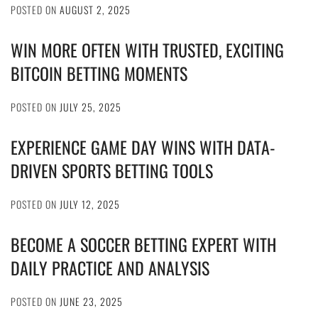
POSTED ON
AUGUST 2, 2025
WIN MORE OFTEN WITH TRUSTED, EXCITING
BITCOIN BETTING MOMENTS
POSTED ON
JULY 25, 2025
EXPERIENCE GAME DAY WINS WITH DATA-
DRIVEN SPORTS BETTING TOOLS
POSTED ON
JULY 12, 2025
BECOME A SOCCER BETTING EXPERT WITH
DAILY PRACTICE AND ANALYSIS
POSTED ON
JUNE 23, 2025