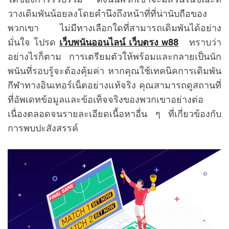
วางเดิมพันน้อยลงโดยคำนึงถึงหน้าที่ที่น่านับถือของ
พวกเขา ไม่มีทางเลือกใดที่สามารถเดิมพันได้อย่าง
มั่นใจ โปรด
เว็บพนันออนไลน์ เว็บตรง w88
ทราบว่า
อย่างไรก็ตาม การเตรียมตัวให้พร้อมและกลายเป็นนัก
พนันที่รอบรู้จะต้องคุ้มค่า หากคุณใช้เทคนิคการเดิมพัน
กีฬาทางอินเทอร์เน็ตอย่างแท้จริง คุณสามารถดูสถานที่
ที่อัพเดทข้อมูลและข้อเท็จจริงของพวกเขาอย่างต่อ
เนื่องตลอดจนรายละเอียดเนื้อหาอื่น ๆ ที่เกี่ยวข้องกับ
การพบปะสังสรรค์