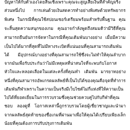
ปัญหาให้กับตัวเองโดยสิ้นเชิงเพราะคุณจะสูญเสียเงินที่สำคัญจริง
ส่วนหนึ่งไป
การเล่นด้วยเงินสดควรทำอย่างพิเศษด้วยทรัพยากร
พิเศษ
ในกรณีที่คุณใช้สปอนเซอร์เตรียมพร้อมสำหรับพื้นฐาน
คุณ
จะสิ้นสุดความสนุกของเกม
คุณอาจกำลังพูดถึงสมมติว่ามีวิธีที่คุณ
สามารถยืนยันการจัดหาในกรณีที่คุณเดิมพันบางอย่าง
เมื่อมีความ
เป็นไปได้มากที่สุดที่ไม่มีทางระเบิดที่แน่นอนที่คุณสามารถเดิมพัน
ได้
มีอุปกรณ์บางอย่างที่คุณสามารถใช้ซึ่งจะไม่ทำให้คุณลำบาก
จากมันเพื่อรับประกันว่าไม่มีเหตุผลที่น่าสนใจที่จะพบกับโอกาส
หัวใจและหลอดเลือดในแต่ละครั้งที่คุณทำ
เดิมพัน
มารยาทอย่าง
หนึ่งที่คุณสามารถอัพเกรดผลลัพธ์ที่เป็นไปได้ของคุณคือจุดที่ทำการ
เดิมพันกีฬาเพราะในความเป็นจริงมีเว็บไซต์ไม่กี่แห่งที่ให้ความเป็น
ไปได้ที่ยอดเยี่ยมในการรวบรวมซึ่งคุณช่วยควบคู่ไปกับกีฬาที่คุณ
ชอบ
ลองดูที่
โอกาสเหล่านี้ถูกรวบรวมโดยผู้เชี่ยวชาญและนำมา
จากผลลัพธ์สุดท้ายของชื่อเกมที่ผ่านมาเพื่อให้คุณได้เปรียบเพียงเล็ก
น้อยที่คุณต้องการปรับปรุงการเดิมพัน