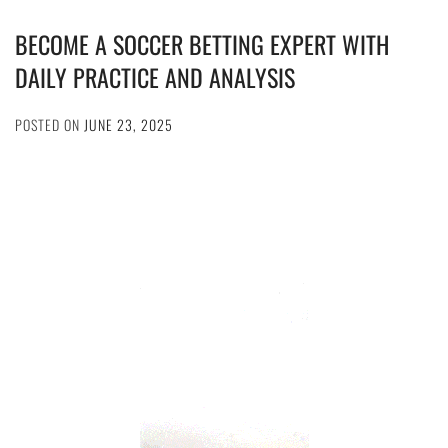
BECOME A SOCCER BETTING EXPERT WITH
DAILY PRACTICE AND ANALYSIS
POSTED ON
JUNE 23, 2025