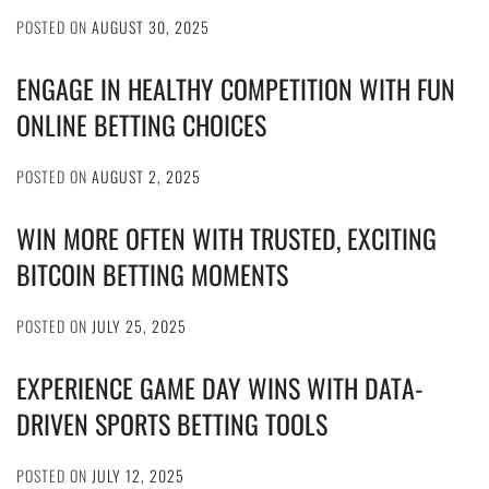
POSTED ON
AUGUST 30, 2025
ENGAGE IN HEALTHY COMPETITION WITH FUN
ONLINE BETTING CHOICES
POSTED ON
AUGUST 2, 2025
WIN MORE OFTEN WITH TRUSTED, EXCITING
BITCOIN BETTING MOMENTS
POSTED ON
JULY 25, 2025
EXPERIENCE GAME DAY WINS WITH DATA-
DRIVEN SPORTS BETTING TOOLS
POSTED ON
JULY 12, 2025