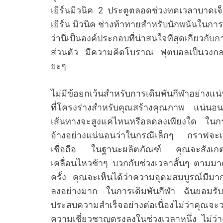
เยิร์นมิวนิค 2 ประตูตลอดช่วงทดเวลาบาดเจ็บ 
เยิร์น มิวนิค ช่างท้าทายสำหรับนักพนันในการระบ
ว่านี่เป็นองค์ประกอบที่น่าสนใจที่สุดเกี่ยวก
ส่วนตัว มีความคิดโบราณ ฟุตบอลเป็นวงกลม
ยะๆ
ไม่มีข้อยกเว้นสำหรับการเดิมพันกีฬาอย่างแน่
ที่โครงร่างสำหรับคุณสร้างคุณภาพ แน่นอนว่
เส้นทางจะสูงแค่ไหนหรือลดลงเพียงใด ในก
อ้างอย่างแน่นอนว่าในกรณีเล็กๆ กราฟจะเคลื
เชื่อถือ ในฐานะผลิตภัณฑ์ คุณจะสังเกตได้ว
เคลื่อนไหวช้าๆ บวกกับช่วงเวลาสั้นๆ ตามมาด
ครั้ง คุณจะเห็นได้ว่าความอุดมสมบูรณ์มีมา
ลงอย่างมาก ในการเดิมพันกีฬา ฉันยอมรับชุ
ประสบความสำเร็จอย่างต่อเนื่องไม่ว่าคุณจะวา
ความเชี่ยวชาญตรงลงในช่วงเวลาหนึ่ง ไม่ว่