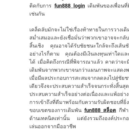
ติดกับการ
fun888 login
เดิมพันของเพื่อนที่
เช่นกัน
เคล็ดลับมักจะไม่ใช่เรื่องท้าทายในการวางเดิม
สม่ำเสมอและยังเชื่อมั่นว่าพวกเขาอาจจะกลับมา
สิ้นเชิง คุณอาจได้รับชัยชนะใกล้จะถึงเส้น
อย่างไรก็ตาม คุณต้องมีเงินลงทุนเท่าใดแล
ได้ เมื่อคิดถึงกรณีที่พิจารณาแล้ว คาดว่าจ
เดิมพันจากพวกเขาจนกว่าแผนภาพจะแสดงพร้อ
เมื่อมีผลประกอบการสะสมจากลดลงไปสู่ชั
เดียวจึงจะประสบความสำเร็จจนกระทั่งสิ้น
ประสบความสำเร็จอย่างต่อเนื่องและแพ้อย่า
การเข้าถึงที่ดีมาพร้อมกับความรับผิดชอบที่ย
ขอบเขตของการเดิมพัน
fun888 สล็อต
กีฬาอ
ด้านเทคนิคเท่านั้น แต่ยังรวมถึงองค์ประกอ
เล่นออกจากมืออาชีพ