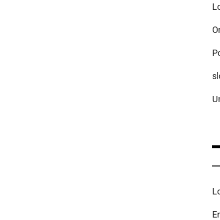
L
O
P
sl
U
L
E