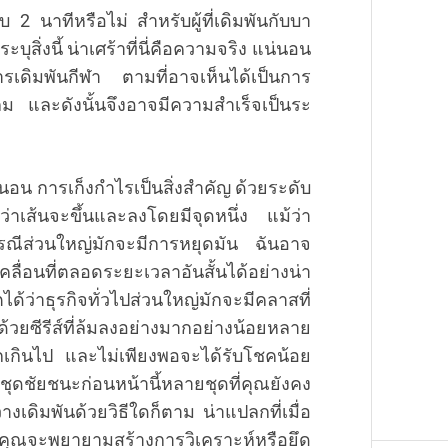
2 นาทีหรือไม่ สำหรับผู้ที่เดิมพันกับบา
ุสิ่งนี้ น่าเศร้าที่นี่คือความจริง แน่นอน
ับการเดิมพันกีฬา ตามที่อาจเห็นได้เป็นการ
 และดังนั้นจึงอาจมีความสำเร็จเป็นระ
นอน การเก็งกำไรเป็นสิ่งสำคัญ ด้วยระดับ
าเส้นจะขึ้นและลงโดยมีจุดหนึ่ง แม้ว่า
รณีส่วนใหญ่มักจะมีการหยุดมัน ฉันอาจ
่อนที่ตลอดระยะเวลาอันสั้นได้อย่างน่า
่าธุรกิจทั่วไปส่วนใหญ่มักจะมีคลาสที่
้วยซีรีส์ที่ล้มลงอย่างมากอย่างน้อยหลาย
กเกินไป และไม่เพียงพอจะได้รับโชคน้อย
ดชัยชนะก่อนหน้านี้หลายชุดที่คุณยังคง
งเดิมพันด้วยวิธีใดก็ตาม น่าแปลกที่เมื่อ
าคุณจะพยายามสร้างการวิเคราะห์หรือยึด