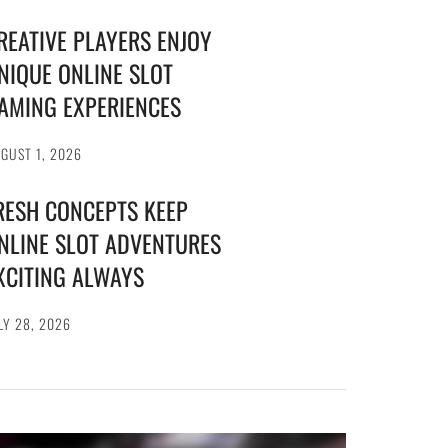
REATIVE PLAYERS ENJOY
NIQUE ONLINE SLOT
AMING EXPERIENCES
GUST 1, 2026
RESH CONCEPTS KEEP
NLINE SLOT ADVENTURES
XCITING ALWAYS
LY 28, 2026