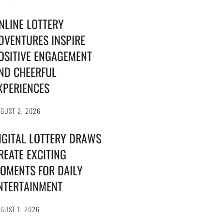
NLINE LOTTERY
DVENTURES INSPIRE
OSITIVE ENGAGEMENT
ND CHEERFUL
XPERIENCES
GUST 2, 2026
IGITAL LOTTERY DRAWS
REATE EXCITING
OMENTS FOR DAILY
NTERTAINMENT
GUST 1, 2026