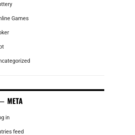
ottery
nline Games
oker
ot
ncategorized
META
og in
ntries feed