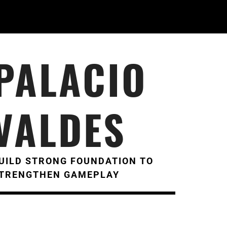
PALACIO
VALDES
UILD STRONG FOUNDATION TO
TRENGTHEN GAMEPLAY