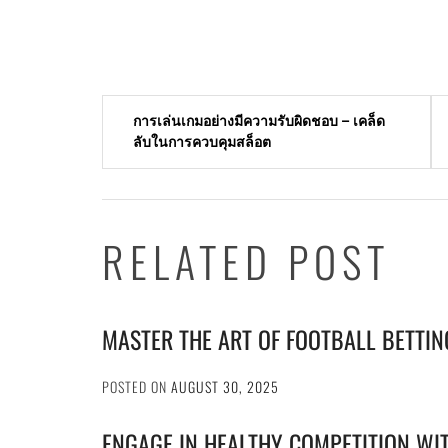
Post
การเล่นเกมอย่างมีความรับผิดชอบ – เคล็ด
navigation
ลับในการควบคุมสล็อต
RELATED POST
MASTER THE ART OF FOOTBALL BETTI
POSTED ON
AUGUST 30, 2025
ENGAGE IN HEALTHY COMPETITION WIT