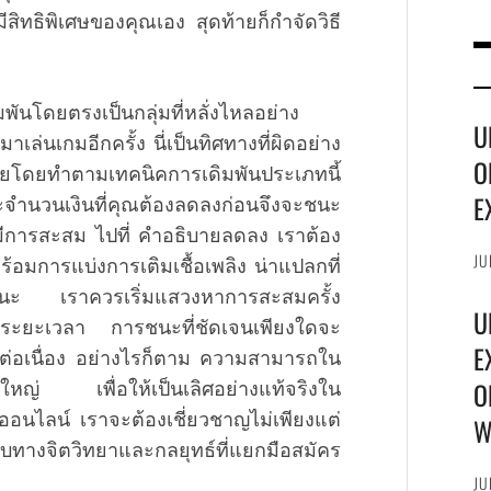
มีสิทธิพิเศษของคุณเอง สุดท้ายก็กำจัดวิธี
พันโดยตรงเป็นกลุ่มที่หลั่งไหลอย่าง
U
เล่นเกมอีกครั้ง นี่เป็นทิศทางที่ผิดอย่าง
O
ชัยโดยทำตามเทคนิคการเดิมพันประเภทนี้
E
ะจำนวนเงินที่คุณต้องลดลงก่อนจึงจะชนะ
ะมีการสะสม ไปที่ คำอธิบายลดลง เราต้อง
JU
มการแบ่งการเติมเชื้อเพลิง น่าแปลกที่
ยชนะ เราควรเริ่มแสวงหาการสะสมครั้ง
U
สุดระยะเวลา การชนะที่ชัดเจนเพียงใดจะ
E
งต่อเนื่อง อย่างไรก็ตาม ความสามารถใน
O
ิ่งใหญ่ เพื่อให้เป็นเลิศอย่างแท้จริงใน
อนไลน์ เราจะต้องเชี่ยวชาญไม่เพียงแต่
W
บทางจิตวิทยาและกลยุทธ์ที่แยกมือสมัคร
JU