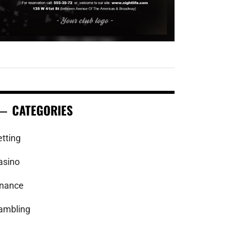
CATEGORIES
etting
asino
inance
ambling