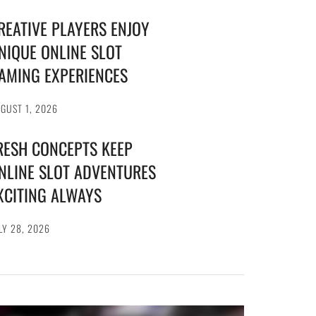
REATIVE PLAYERS ENJOY
NIQUE ONLINE SLOT
AMING EXPERIENCES
GUST 1, 2026
RESH CONCEPTS KEEP
NLINE SLOT ADVENTURES
XCITING ALWAYS
LY 28, 2026