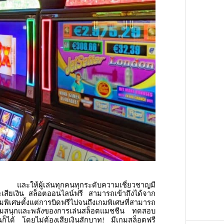
และให้ผู้เล่นทุกคนทุกระดับความเชี่ยวชาญมี
เสียเงิน
สล็อตออนไลน์ฟรี
สามารถเข้าถึงได้จาก
พิเศษตั้งแต่การบิดฟรีไปจนถึงเกมพิเศษที่สามารถ
มสนุกและพลังของการเล่นสล็อตแมชชีน
ทดสอบ
ก็ได้
โดยไม่ต้องเสียเงินสักบาท
มีเกมสล็อตฟรี
!