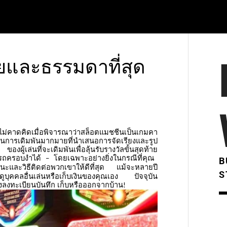
ายและธรรมดาที่สุด
ที่ไม่คาดคิดเมื่อพิจารณาว่าสล็อตแมชชีนเป็นเกมคา
นการเดิมพันมากมายที่นำเสนอการจัดเรียงและรูป
ของผู้เล่นที่จะเดิมพันเพื่อลุ้นรับรางวัลขั้นสุดท้าย
รถครอบงำได้
โดยเฉพาะอย่างยิ่งในกรณีที่คุณ
–
B
และวิธีติดต่อพวกเขาให้ดีที่สุด
แม้จะหลายปี
S
รดูบุคคลอื่นเล่นหรือเก็บเงินของคุณเอง
ปัจจุบัน
งลงทะเบียนบันทึก
เก็บหรือออกจากบ้าน
!