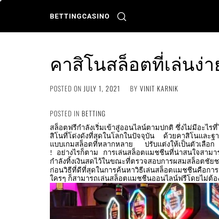
Skip
to
BETTING
CASINO
content
คาสิโนสล็อตที่เล่นง่
POSTED ON
JULY 1, 2021
BY
VINIT KARNIK
POSTED IN
BETTING
สล็อตฟรีกำลังเริ่มเข้าสู่ออนไลน์ตามปกติ
ซึ่งไม่มีอะไร
สิโนที่โด่งดังที่สุดในโลกในปัจจุบัน
ด้วยคาสิโนและฐา
แบบเกมสล็อตที่หลากหลาย
ปรับแต่งให้เป็นตัวเลือก
อย่างไรก็ตาม
การเล่นสล็อตแมชชีนที่น่าสนใจสามา
!
กำลังทิ้งเงินสดไว้ในขณะที่ตรวจสอบการผสมสล็อตชัยชนะ
ก่อนวิธีที่ดีที่สุดในการค้นหาวิธีเล่นสล็อตแมชชีนคือกา
ใครๆ
ก็สามารถเล่นสล็อตแมชชีนออนไลน์ฟรีโดยไม่ต้อ