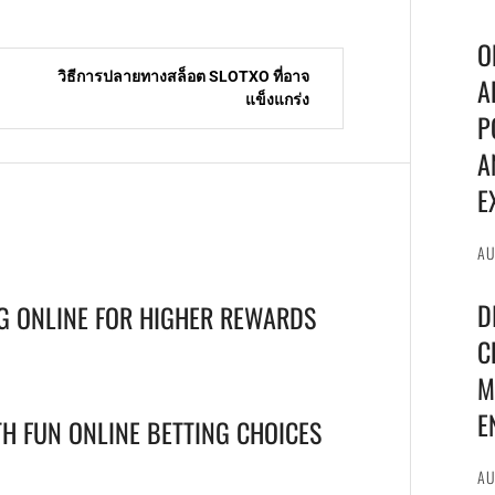
O
วิธีการปลายทางสล็อต SLOTXO ที่อาจ
A
แข็งแกร่ง
P
A
E
AU
D
NG ONLINE FOR HIGHER REWARDS
C
M
E
H FUN ONLINE BETTING CHOICES
AU