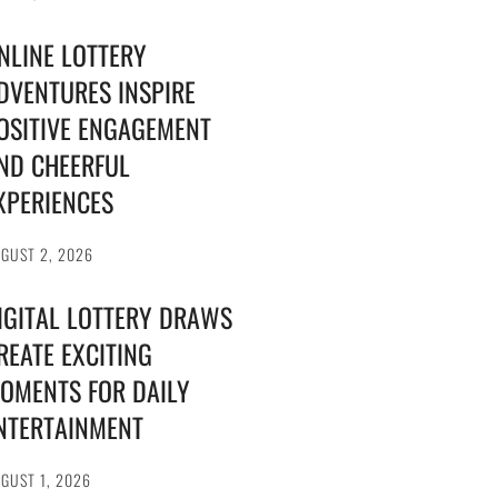
NLINE LOTTERY
DVENTURES INSPIRE
OSITIVE ENGAGEMENT
ND CHEERFUL
XPERIENCES
GUST 2, 2026
IGITAL LOTTERY DRAWS
REATE EXCITING
OMENTS FOR DAILY
NTERTAINMENT
GUST 1, 2026