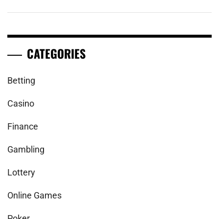
CATEGORIES
Betting
Casino
Finance
Gambling
Lottery
Online Games
Poker