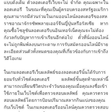
แบบดั้งเดิม ตั๋วลอตเตอรีเว็บจะไม่ จำกัด คุณเฉพาะใน
ลอตเตอรี ในขณะที่คุณเป็นผู้ครอบครองสหรัฐอเมริกา
คุณสามารถมีส่วนร่วมในเกมออนไลน์ลอตเตอรีของสห
ราชอาณาจักรซัพพลายเออร์จีนญี่ปุ่นหรือรัสเซีย หาก
คุณซื้อโซลูชันลอตเตอรีบนอินเทอร์เน็ตคุณจะไม่ต้อง
กังวลกับปัญหาการเข้าเรียนอีกต่อไป ตั๋วที่นั่งออนไลน์
จะไม่ถูกพิมพ์ลงบนกระดาษ การรับสมัครออนไลน์มีราย
ละเอียดส่วนตัวทั้งหมดของคุณที่เกี่ยวข้องกับการเข้าถึง
วิดีโอเกม
ในเกมลอตเตอรีเว็บผลลัพธ์ของลอตเตอรีนั้นได้รับการ
ยอมรับทั่วไซต์ลอตเตอรี ผลลัพธ์ขั้นสุดท้ายเหล่านี้
สามารถเปลี่ยนชีวิตประจำวันของคุณเมื่อคุณลงชื่อเข้า
ใช้ภายในเว็บไซต์เพื่อตรวจสอบผลลัพธ์ คุณควรตรวจ
สอบผลลัพธ์โดยการป้อนปริมาณสลากกินแบ่งของคุณ
กับเว็บไซต์ ในเกมลอตเตอรีออนไลน์คุณควรตรวจสอบ