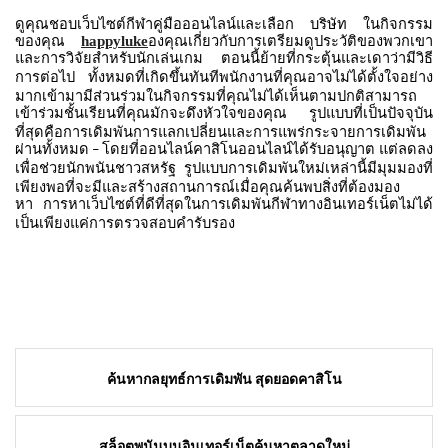
ดูคุณชอบเว็บไซต์กีฬาคู่มือออนไลน์และเลือก
บริษัท
ในกิจกรรม
ของคุณ
happyluke
องคุณเกี่ยวกับการเตรียมดูประวัติของพวกเขา
และการวิจัยสำหรับนักเล่นเกม
ตอนนี้ย้ายที่กระตุ้นและเดาว่ามีวิธี
การต่อไป
ทั้งหมดที่เกิดขึ้นทันทีพนักงานที่คุณอาจไม่ได้ตั้งใจอย่าง
มากเข้ามามีส่วนร่วมในกิจกรรมที่คุณไม่ได้เห็นตามปกติสามารถ
เข้าร่วมชั้นเรียนที่คุณมักจะดึงหัวใจของคุณ
รูปแบบที่เป็นปัจจุบัน
ที่สุดคือการเดิมพันการแลกเปลี่ยนและการแพร่กระจายการเดิมพัน
ผ่านทั้งหมด
โดยที่ออนไลน์คาสิโนออนไลน์ได้รับอนุญาต
แต่ลดลง
–
เพื่อช่วยนักพนันชาวสหรัฐ
รูปแบบการเดิมพันใหม่เหล่านี้มีมุมมองที่
เพียงพอที่จะมีและสร้างสถานการณ์เมื่อคุณค้นพบสิ่งที่ต้องมอง
หา
การหาเว็บไซต์ที่ดีที่สุดในการเดิมพันกีฬาทางอินเทอร์เน็ตไม่ได้
เป็นเพียงแค่การตรวจสอบคำรับรอง
Post
ค้นหากลยุทธ์การเดิมพัน สุดยอดคาสิโน
navigation
สล็อตพนันบนอินเทอร์เน็ตค้นหาตลาดใหม่